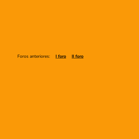
Foros anteriores:
I foro
II foro