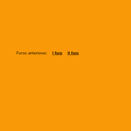
Foros anteriores:
I foro
II foro