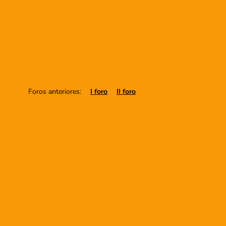
Foros anteriores:
I foro
II foro