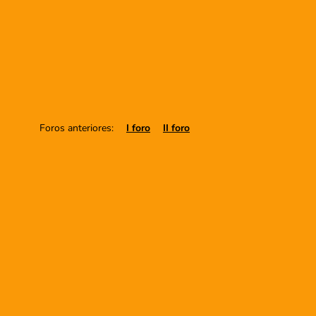
Foros anteriores:
I foro
II foro