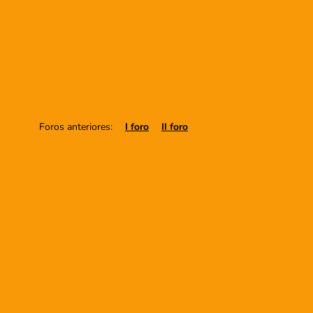
Foros anteriores:
I foro
II foro