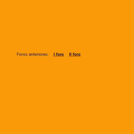
Foros anteriores:
I foro
II foro